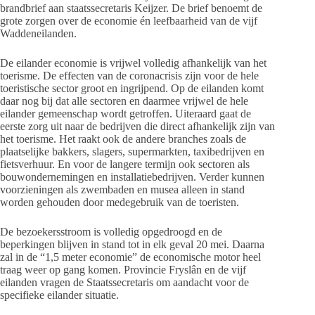
brandbrief aan staatssecretaris Keijzer. De brief benoemt de
grote zorgen over de economie én leefbaarheid van de vijf
Waddeneilanden.
De eilander economie is vrijwel volledig afhankelijk van het
toerisme. De effecten van de coronacrisis zijn voor de hele
toeristische sector groot en ingrijpend. Op de eilanden komt
daar nog bij dat alle sectoren en daarmee vrijwel de hele
eilander gemeenschap wordt getroffen. Uiteraard gaat de
eerste zorg uit naar de bedrijven die direct afhankelijk zijn van
het toerisme. Het raakt ook de andere branches zoals de
plaatselijke bakkers, slagers, supermarkten, taxibedrijven en
fietsverhuur. En voor de langere termijn ook sectoren als
bouwondernemingen en installatiebedrijven. Verder kunnen
voorzieningen als zwembaden en musea alleen in stand
worden gehouden door medegebruik van de toeristen.
De bezoekersstroom is volledig opgedroogd en de
beperkingen blijven in stand tot in elk geval 20 mei. Daarna
zal in de “1,5 meter economie” de economische motor heel
traag weer op gang komen. Provincie Fryslân en de vijf
eilanden vragen de Staatssecretaris om aandacht voor de
specifieke eilander situatie.