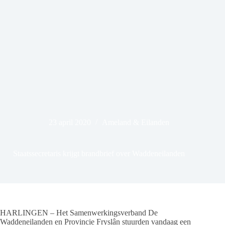
23 april 2020
Ameland & Eilanden
Staatssecretaris krijgt brandbrief over Waddeneilanden
HARLINGEN – Het Samenwerkingsverband De
Waddeneilanden en Provincie Fryslân stuurden vandaag een