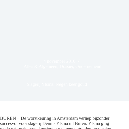
4 november 2010
Alles & Algemeen
,
Dossier
,
Ondernemend
Slagerij Ytsma: Negen keer goud
BUREN – De worstkeuring in Amsterdam verliep bijzonder
succesvol voor slagerij Dennis Ytsma uit Buren. Ytsma ging
na de nationale worstkeuringen met negen gouden predicaten