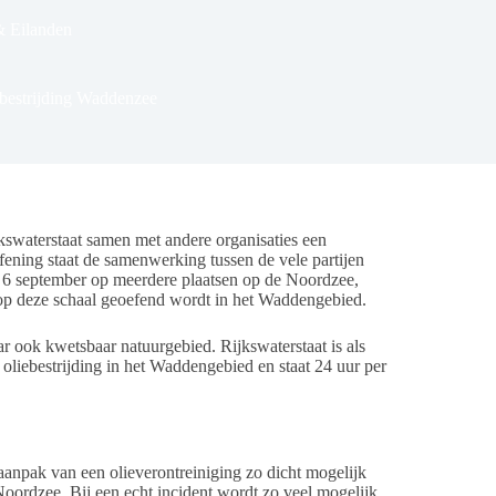
 Eilanden
ebestrijding Waddenzee
terstaat samen met andere organisaties een
efening staat de samenwerking tussen de vele partijen
en 6 september op meerdere plaatsen op de Noordzee,
 op deze schaal geoefend wordt in het Waddengebied.
ok kwetsbaar natuurgebied. Rijkswaterstaat is als
iebestrijding in het Waddengebied en staat 24 uur per
 aanpak van een olieverontreiniging zo dicht mogelijk
Noordzee. Bij een echt incident wordt zo veel mogelijk