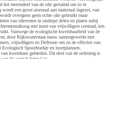
al het merendeel van de olie geruimd om zo te
 wordt een groot arsenaal aan materiaal ingezet, van
 wordt overigens geen echte olie gebruikt maar
imen van olieresten in ondiepe delen en platen nabij
ermonnikoog met inzet van vrijwilligers centraal, iets
ebruikt. Vanwege de ecologische kwetsbaarheid van de
ident, door Rijkswaterstaat nauw samengewerkt met
mers, vrijwilligers en Defensie om zo de effecten van
et Ecologisch Spoorboekje en inzetplannen,
van kwetsbare gebieden. Dit deel van de oefening is
 waar de aanpak beter kan.
n is van groot belang. Door samenwerking kan de
atuur- en gebiedsbeheerders en crisispartners
e wijze kan er met meer materiaal, op een gerichte
n de Waddenzee.
satie van deze oefening en treedt tijdens de oefening
onder andere deel: Veiligheidsregio Fryslân,
tuurmonumenten, eilandgemeenten zoals gemeente