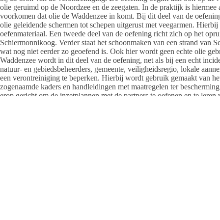
olie geruimd op de Noordzee en de zeegaten. In de praktijk is hiermee 
voorkomen dat olie de Waddenzee in komt. Bij dit deel van de oefening
olie geleidende schermen tot schepen uitgerust met veegarmen. Hierbij
oefenmateriaal. Een tweede deel van de oefening richt zich op het opru
Schiermonnikoog. Verder staat het schoonmaken van een strand van Schi
wat nog niet eerder zo geoefend is. Ook hier wordt geen echte olie g
Waddenzee wordt in dit deel van de oefening, net als bij een echt inc
natuur- en gebiedsbeheerders, gemeente, veiligheidsregio, lokale aanne
een verontreiniging te beperken. Hierbij wordt gebruik gemaakt van h
zogenaamde kaders en handleidingen met maatregelen ter bescherming 
erop gericht om de inzetplannen met de partners te oefenen en te leren
Samenwerking centraal
Samenwerking en oefenen tussen Rijkswaterstaat en betrokken partije
oliebestrijding op de Waddenzee verder worden verbeterd. Zo kunnen n
Rijkswaterstaat bij een olieramp ondersteunen in de bestrijding. Op dez
manier sneller ingegrepen worden voor een optimale oliebestrijding i
Veel betrokken partners
De Waddenvereniging is als ecologisch adviseur betrokken bij de organi
op als waarnemer. Aan de oefening Olie Alert Waddenzee nemen verder 
Defensie, natuur- en gebiedsbeheerders zoals Staatsbosbeheer en Na