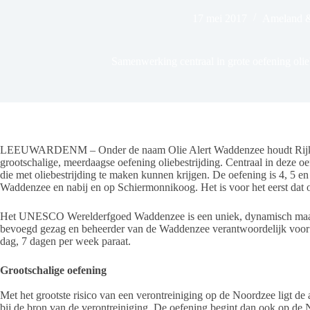
17 mei 2017
Ameland &
Samenwerking centraal in grote oefening oli
LEEUWARDENM – Onder de naam Olie Alert Waddenzee houdt Rijkswa
grootschalige, meerdaagse oefening oliebestrijding. Centraal in deze o
die met oliebestrijding te maken kunnen krijgen. De oefening is 4, 5 
Waddenzee en nabij en op Schiermonnikoog. Het is voor het eerst dat
Het UNESCO Werelderfgoed Waddenzee is een uniek, dynamisch maar o
bevoegd gezag en beheerder van de Waddenzee verantwoordelijk voor ol
dag, 7 dagen per week paraat.
Grootschalige oefening
Met het grootste risico van een verontreiniging op de Noordzee ligt de
bij de bron van de verontreiniging. De oefening begint dan ook op de 