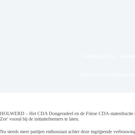
10 februari 2014
Wadden
Ruim baan voor Holwerd aa
HOLWERD – Het CDA Dongeradeel en de Friese CDA-statenfractie ro
Zee' vooral bij de initiatiefnemers te laten.
Nu steeds meer partijen enthousiast achter deze ingrijpende verbouwing