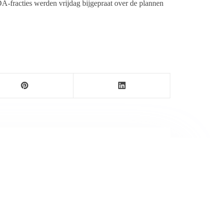
A-fracties werden vrijdag bijgepraat over de plannen
ersbureau Ameland. De nieuwsvoorziening wordt
maak als nieuwsblog voortgezet door een externe
wijnen.