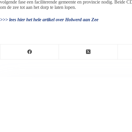
volgende fase een faciliterende gemeente en provincie nodig. Beide CD
om de zee tot aan het dorp te laten lopen.
>>> lees hier het hele artikel over Holwerd aan Zee
Jeanet de Jong
Jeanet de Jong stopt op 31 augustus 2023 met haar P
onder dezelfde naam, met een ander logo en andere op
partij. De mailadressen gekoppeld aan de website verd