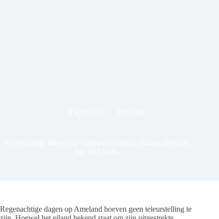
9 april 2025
Artikelen
Regenachtige Dagen op Ameland: Geliefde Binnen Plekken
van de Locals
Regenachtige dagen op Ameland hoeven geen teleurstelling te
zijn. Hoewel het eiland bekend staat om zijn uitgestrekte