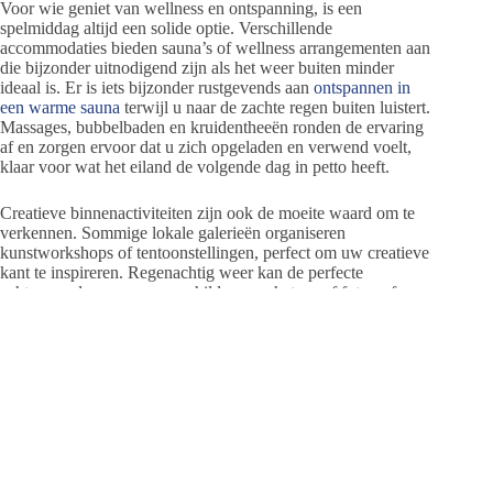
Voor wie geniet van wellness en ontspanning, is een
spelmiddag altijd een solide optie. Verschillende
accommodaties bieden sauna’s of wellness arrangementen aan
die bijzonder uitnodigend zijn als het weer buiten minder
ideaal is. Er is iets bijzonder rustgevends aan
ontspannen in
een warme sauna
terwijl u naar de zachte regen buiten luistert.
Massages, bubbelbaden en kruidentheeën ronden de ervaring
af en zorgen ervoor dat u zich opgeladen en verwend voelt,
klaar voor wat het eiland de volgende dag in petto heeft.
Creatieve binnenactiviteiten zijn ook de moeite waard om te
verkennen. Sommige lokale galerieën organiseren
kunstworkshops of tentoonstellingen, perfect om uw creatieve
kant te inspireren. Regenachtig weer kan de perfecte
achtergrond vormen voor schilderen, schetsen of fotograferen,
vooral wanneer u de sombere tinten en schaduwen
interpreteert die door bewolkte luchten worden gecreëerd. Als
u zelf niet van kunst maken houdt, kan een eenvoudig bezoek
aan deze galerieën een rustige, visueel stimulerende
ontsnapping bieden die perfect past bij de stemming van een
regenachtige dag.
Shoppers zullen ook plezier beleven aan het in en uit lopen
van de charmante boetieks en speciaalzaken van het eiland.