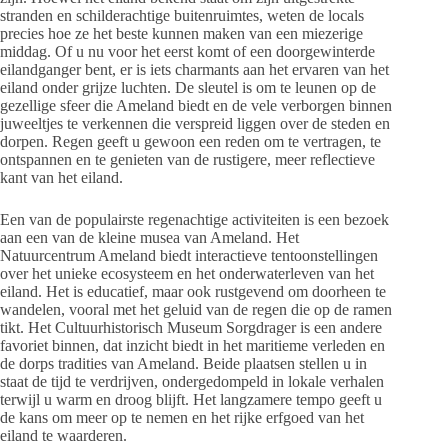
stranden en schilderachtige buitenruimtes, weten de locals
precies hoe ze het beste kunnen maken van een miezerige
middag. Of u nu voor het eerst komt of een doorgewinterde
eilandganger bent, er is iets charmants aan het ervaren van het
eiland onder grijze luchten. De sleutel is om te leunen op de
gezellige sfeer die Ameland biedt en de vele verborgen binnen
juweeltjes te verkennen die verspreid liggen over de steden en
dorpen. Regen geeft u gewoon een reden om te vertragen, te
ontspannen en te genieten van de rustigere, meer reflectieve
kant van het eiland.
Een van de populairste regenachtige activiteiten is een bezoek
aan een van de kleine musea van Ameland. Het
Natuurcentrum Ameland biedt interactieve tentoonstellingen
over het unieke ecosysteem en het onderwaterleven van het
eiland. Het is educatief, maar ook rustgevend om doorheen te
wandelen, vooral met het geluid van de regen die op de ramen
tikt. Het Cultuurhistorisch Museum Sorgdrager is een andere
favoriet binnen, dat inzicht biedt in het maritieme verleden en
de dorps tradities van Ameland. Beide plaatsen stellen u in
staat de tijd te verdrijven, ondergedompeld in lokale verhalen
terwijl u warm en droog blijft. Het langzamere tempo geeft u
de kans om meer op te nemen en het rijke erfgoed van het
eiland te waarderen.