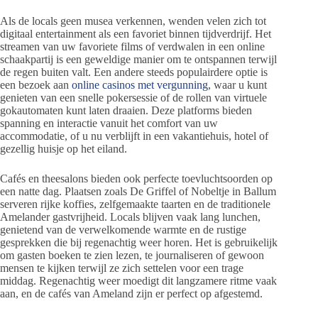
Als de locals geen musea verkennen, wenden velen zich tot
digitaal entertainment als een favoriet binnen tijdverdrijf. Het
streamen van uw favoriete films of verdwalen in een online
schaakpartij is een geweldige manier om te ontspannen terwijl
de regen buiten valt. Een andere steeds populairdere optie is
een bezoek aan
online casinos met vergunning
, waar u kunt
genieten van een snelle pokersessie of de rollen van virtuele
gokautomaten kunt laten draaien. Deze platforms bieden
spanning en interactie vanuit het comfort van uw
accommodatie, of u nu verblijft in een vakantiehuis, hotel of
gezellig huisje op het eiland.
Cafés en theesalons bieden ook perfecte toevluchtsoorden op
een natte dag. Plaatsen zoals De Griffel of Nobeltje in Ballum
serveren rijke koffies, zelfgemaakte taarten en de traditionele
Amelander gastvrijheid. Locals blijven vaak lang lunchen,
genietend van de verwelkomende warmte en de rustige
gesprekken die bij regenachtig weer horen. Het is gebruikelijk
om gasten boeken te zien lezen, te journaliseren of gewoon
mensen te kijken terwijl ze zich settelen voor een trage
middag. Regenachtig weer moedigt dit langzamere ritme vaak
aan, en de cafés van Ameland zijn er perfect op afgestemd.