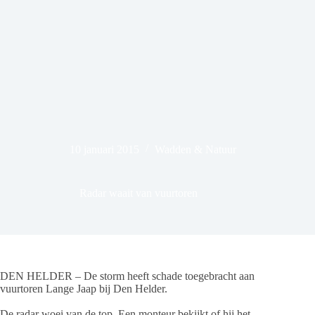
10 januari 2015
Wadden & Natuur
Radar waait van vuurtoren
DEN HELDER – De storm heeft schade toegebracht aan
vuurtoren Lange Jaap bij Den Helder.
De radar woei van de top. Een monteur bekijkt of hij het