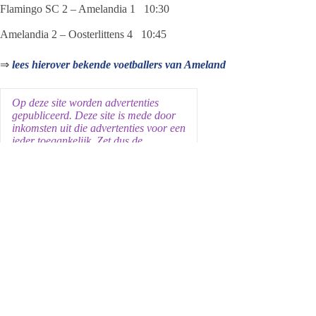
Flamingo SC 2 – Amelandia 1 10:30
Amelandia 2 – Oosterlittens 4 10:45
⇒
lees hierover bekende voetballers van Ameland
Op deze site worden advertenties
gepubliceerd. Deze site is mede door
inkomsten uit die advertenties voor een
ieder toegankelijk. Zet dus de
adblocker uit, mocht je die gebruiken.
Daarvoor alvast bedankt
.
Jeanet de Jong