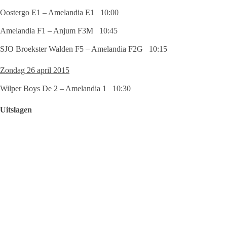
Oostergo E1 – Amelandia E1 10:00
Amelandia F1 – Anjum F3M 10:45
SJO Broekster Walden F5 – Amelandia F2G 10:15
Zondag 26 april 2015
Wilper Boys De 2 – Amelandia 1 10:30
Uitslagen
Zaterdag 18 april 2015
Amelandia A1 – ST Jistrum-Noordbergum A1 Afgelast
Hardegarijp C2 – Amelandia C1 4 – 2
Amelandia D1 – Marrum D1 3 – 2
Amelandia E1 – Be Quick D E6G 1 – 2
Oostergo F1 – Amelandia F1 1 – 5