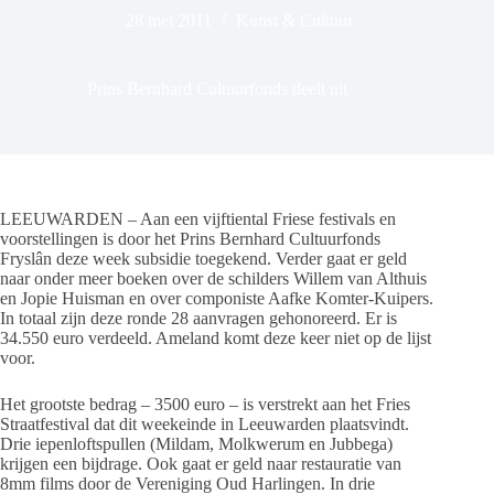
28 mei 2011
Kunst & Cultuur
Prins Bernhard Cultuurfonds deelt uit
LEEUWARDEN – Aan een vijftiental Friese festivals en
voorstellingen is door het Prins Bernhard Cultuurfonds
Fryslân deze week subsidie toegekend. Verder gaat er geld
naar onder meer boeken over de schilders Willem van Althuis
en Jopie Huisman en over componiste Aafke Komter-Kuipers.
In totaal zijn deze ronde 28 aanvragen gehonoreerd. Er is
34.550 euro verdeeld. Ameland komt deze keer niet op de lijst
voor.
Het grootste bedrag – 3500 euro – is verstrekt aan het Fries
Straatfestival dat dit weekeinde in Leeuwarden plaatsvindt.
Drie iepenloftspullen (Mildam, Molkwerum en Jubbega)
krijgen een bijdrage. Ook gaat er geld naar restauratie van
8mm films door de Vereniging Oud Harlingen. In drie