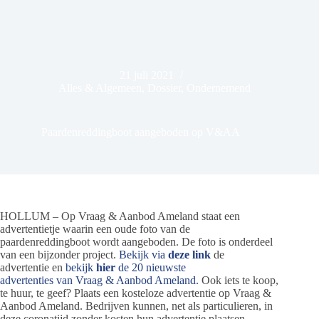
21 juli 2021
Alles & Algemeen
,
Dossier
,
Ondernemend
Paardenreddingboot aangeboden op V&AA
HOLLUM – Op Vraag & Aanbod Ameland staat een
advertentietje waarin een oude foto van de
paardenreddingboot wordt aangeboden. De foto is onderdeel
van een bijzonder project.
Bekijk via
deze link
de
advertentie en
bekijk
hier
de 20 nieuwste
advertenties van Vraag & Aanbod Ameland.
Ook iets te koop,
te huur, te geef? Plaats een kosteloze advertentie op Vraag &
Aanbod Ameland. Bedrijven kunnen, net als particulieren, in
deze coronatijd zonder kosten hun advertentie plaatsen.