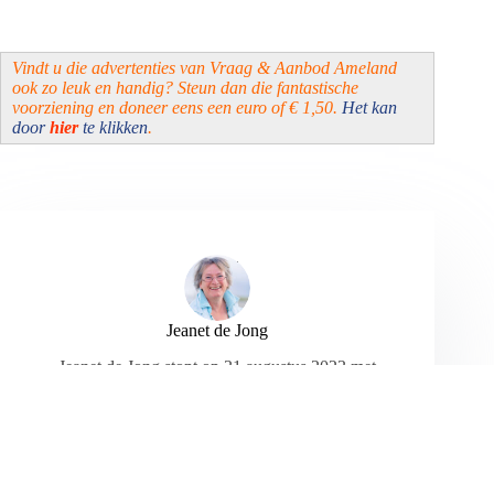
Vindt u die advertenties van Vraag & Aanbod Ameland
ook zo leuk en handig? Steun dan die fantastische
voorziening en doneer eens een euro of € 1,50.
Het kan
door
hier
te klikken
.
Jeanet de Jong
Jeanet de Jong stopt op 31 augustus 2023 met
haar Persbureau Ameland. De nieuwsvoorziening
wordt onder dezelfde naam, met een ander logo
en andere opmaak als nieuwsblog voortgezet
door een externe partij. De mailadressen
gekoppeld aan de website verdwijnen.