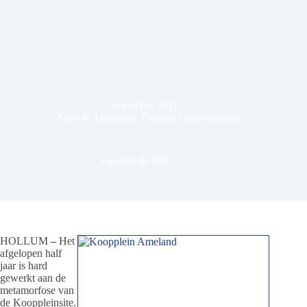
7 december 2011
Alles & Algemeen
,
Dossier
,
Ondernemend
Op naar de 900
HOLLUM
–
Het
afgelopen half
jaar is hard
gewerkt aan de
metamorfose van
de Kooppleinsite.