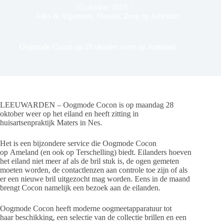
25 oktober 2019
Alles & Algemeen
,
Dossier
,
Zorg op Ameland
Oogmode Cocon op 28 oktober weer op Ameland
LEEUWARDEN – Oogmode Cocon is op maandag 28
oktober weer op het eiland en heeft zitting in
huisartsenpraktijk Maters in Nes.
Het is een bijzondere service die Oogmode Cocon
op Ameland (en ook op Terschelling) biedt. Eilanders hoeven
het eiland niet meer af als de bril stuk is, de ogen gemeten
moeten worden, de contactlenzen aan controle toe zijn of als
er een nieuwe bril uitgezocht mag worden. Eens in de maand
brengt Cocon namelijk een bezoek aan de eilanden.
Oogmode Cocon heeft moderne oogmeetapparatuur tot
haar beschikking, een selectie van de collectie brillen en een