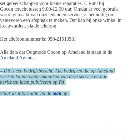
set gereedschappen voor kleine reparaties. U kunt bij
Cocon terecht tussen 9.00-12.00 uur. Omdat er veel gebruik
wordt gemaakt van onze eilanden-service, is het nodig om
vantevoren een afspraak te maken. Dat kan bij onze winkel in
Leeuwarden, via de telefoon.
Het telefoonnummer is: 058-2151353.
Alle data dat Oogmode Cocon op Ameland is staan in de
Ameland Agenda.
– Dit is een bedrijfsbericht. Alle bedrijven die op Ameland
werken kunnen gebruikmaken van deze service en hun
berichten laten publiceren op PA.
Stuur de informatie via de
mail
op.-