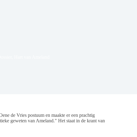
ossier
,
Hart van Ameland
ne de Vries postuum en maakte er een prachtig
tieke geweten van Ameland." Het staat in de krant van