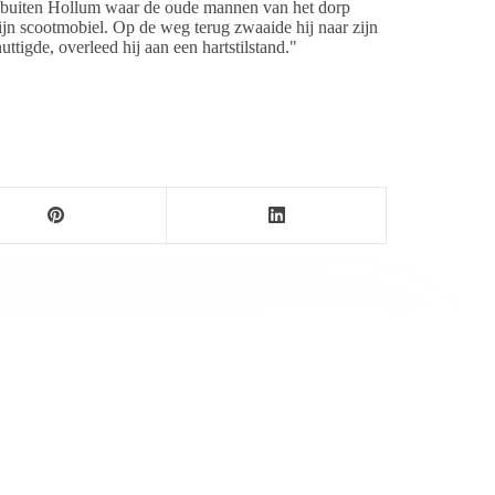
t buiten Hollum waar de oude mannen van het dorp
zijn scootmobiel. Op de weg terug zwaaide hij naar zijn
uttigde, overleed hij aan een hartstilstand."
ersbureau Ameland. De nieuwsvoorziening wordt
maak als nieuwsblog voortgezet door een externe
wijnen.