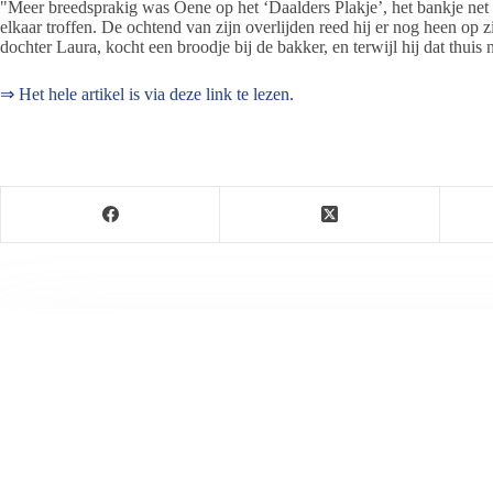
"Meer breedsprakig was Oene op het ‘Daalders Plakje’, het bankje ne
elkaar troffen. De ochtend van zijn overlijden reed hij er nog heen op 
dochter Laura, kocht een broodje bij de bakker, en terwijl hij dat thuis n
⇒ Het hele artikel is via deze link te lezen.
Jeanet de Jong
Jeanet de Jong stopt op 31 augustus 2023 met haar P
onder dezelfde naam, met een ander logo en andere op
partij. De mailadressen gekoppeld aan de website verd