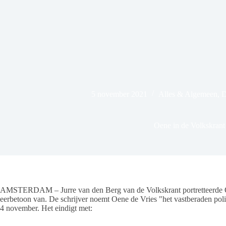
5 november 2021
Alles & Algemeen
,
D
Oene in de Volkskrant
AMSTERDAM – Jurre van den Berg van de Volkskrant portretteerde Oe
eerbetoon van. De schrijver noemt Oene de Vries "het vastberaden poli
4 november. Het eindigt met: