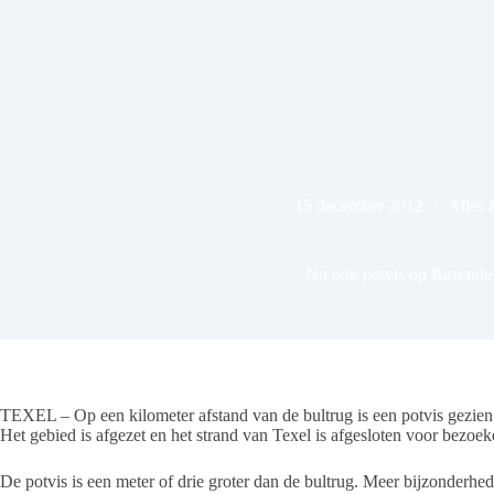
15 december 2012
Alles
Nu ook potvis op Razende
TEXEL – Op een kilometer afstand van de bultrug is een potvis gezien. 
Het gebied is afgezet en het strand van Texel is afgesloten voor bezoek
De potvis is een meter of drie groter dan de bultrug. Meer bijzonderh