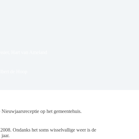
ssier
,
Hart van Ameland
lbert de Hoop
Nieuwjaarsreceptie op het gemeentehuis.
2008. Ondanks het soms wisselvallige weer is de
jaar.