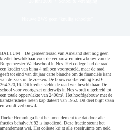
28 juni 2009
School & Vereniging
Nieuwe BWS geen “knullig schooltje”
BALLUM – De gemeenteraad van Ameland stelt nog geen
krediet beschikbaar voor de verbouw en nieuwbouw van de
Burgemeester Waldaschool in Nes. Het college had de raad
een krediet van bijna 4 miljoen voorgesteld, maar de raad
geeft tot eind van dit jaar carte blanche om de financiële kant
van de zaak uit te zoeken. De bouwvoorbereiding kost €
264.320,16. Dit krediet stelde de raad wel beschikbaar. De
school voor voortgezet onderwijs in Nes wordt uitgebreid tot
een totale oppervlakte van 2400m². Het hoofdgebouw met de
karakteristieke rieten kap dateert van 1952. Dit deel blijft staan
en wordt verbouwd.
Tineke Hemminga licht het amendement toe dat door alle
fracties behalve A’82 is ingediend. Deze fractie steunt het
amendement wel. Het college krijgt alle speelruimte om geld