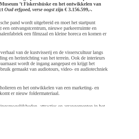
n Museum ’t Fiskershúske en het ontwikkelen van
ect
Oud erfgoed, verse oogst
zijn € 3.156.599,-.
ische pand wordt uitgebreid en moet het startpunt
gt een ontvangstcentrum, nieuwe parkeerruimte en
alenfabriek een filmzaal en kleine horeca en komen er
verhaal van de kustvisserij en de visserscultuur langs
g en herinrichting van het terrein. Ook de interieurs
arnaast wordt de ingang aangepast en krijgt het
bruik gemaakt van audiotours, video- en audiotechniek
scholieren en het ontwikkelen van een marketing- en
komt er nieuw foldermateriaal.
ingsmogelijkheden, attracties en arrangementen in het
rder draagt de investering bij aan het behoud en de