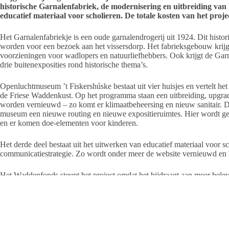
historische Garnalenfabriek, de modernisering en uitbreiding va
educatief materiaal voor scholieren. De totale kosten van het proj
Het Garnalenfabriekje is een oude garnalendrogerij uit 1924. Dit histor
worden voor een bezoek aan het vissersdorp. Het fabrieksgebouw krij
voorzieningen voor wadlopers en natuurliefhebbers. Ook krijgt de Garn
drie buitenexposities rond historische thema’s.
Openluchtmuseum ’t Fiskershúske bestaat uit vier huisjes en vertelt het 
de Friese Waddenkust. Op het programma staan een uitbreiding, upgradin
worden vernieuwd – zo komt er klimaatbeheersing en nieuw sanitair. Da
museum een nieuwe routing en nieuwe expositieruimtes. Hier wordt ge
en er komen doe-elementen voor kinderen.
Het derde deel bestaat uit het uitwerken van educatief materiaal voor 
communicatiestrategie. Zo wordt onder meer de website vernieuwd en 
Het Waddenfonds steunt het project omdat het bijdraagt aan meer belev
Waddengebied en daarmee het toeristische product duurzaam versterkt.
De investeringen moeten leiden tot meer cultuur- en natuurtoeristen. Ve
verduurzaming van belangrijk cultuurhistorisch erfgoed.