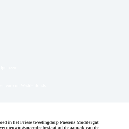
Algemeen
oen euro uit Waddenfonds
goed in het Friese tweelingdorp Paesens-Moddergat
 vernieuwingsoperatie bestaat uit de aanpak van de