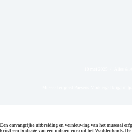
18 mei 2025
Alles & 
Museaal erfgoed Paesens-Moddergat krijgt milj
Een omvangrijke uitbreiding en vernieuwing van het museaal erf
krijgt een bijdrage van een miljoen euro uit het Waddenfonds. De