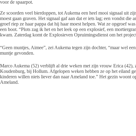
voor de spaarpot.
Ze scoorden veel bierdoppen, tot Aukema een heel mooi signaal uit zijn 
moest gaan graven. Het signaal gaf aan dat er iets lag; een vondst di
groef riep ze haar pappa dat hij haar moest helpen. Wat ze opgroef wa
een boot. “Plots zag ik het en het leek op een explosief, een mortiergran
kwam. Zaterdag komt de Explosieven Opruimingsdienst om het projecti
“Geen muntjes, Aimee”, zei Aukema tegen zijn dochter, “maar wel een 
muntje gevonden.
Marco Aukema (52) verblijft al drie weken met zijn vrouw Erica (42)
Koudenburg, bij Hollum. Afgelopen weken hebben ze op het eiland ge
kinderen willen niets liever dan naar Ameland toe.” Het gezin woont op
Ameland.