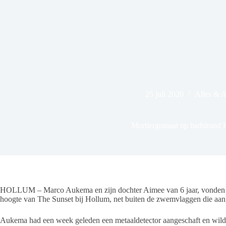
25 juli 2020
Alles & 
Mortiergranaat op badstrand
HOLLUM – Marco Aukema en zijn dochter Aimee van 6 jaar, vonden vrij
hoogte van The Sunset bij Hollum, net buiten de zwemvlaggen die a
Aukema had een week geleden een metaaldetector aangeschaft en wilde