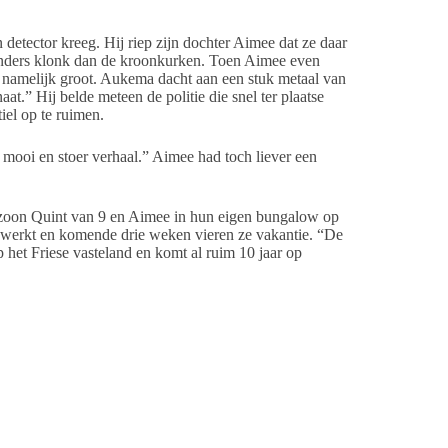
detector kreeg. Hij riep zijn dochter Aimee dat ze daar
e anders klonk dan de kroonkurken. Toen Aimee even
s namelijk groot. Aukema dacht aan een stuk metaal van
aat.” Hij belde meteen de politie die snel ter plaatse
el op te ruimen.
mooi en stoer verhaal.” Aimee had toch liever een
, zoon Quint van 9 en Aimee in hun eigen bungalow op
werkt en komende drie weken vieren ze vakantie. “De
 het Friese vasteland en komt al ruim 10 jaar op