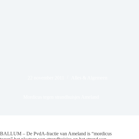
22 november 2011
Alles & Algemeen
Mordicus tegen strandhuisjes Ameland
BALLUM – De PvdA-fractie van Ameland is “mordicus