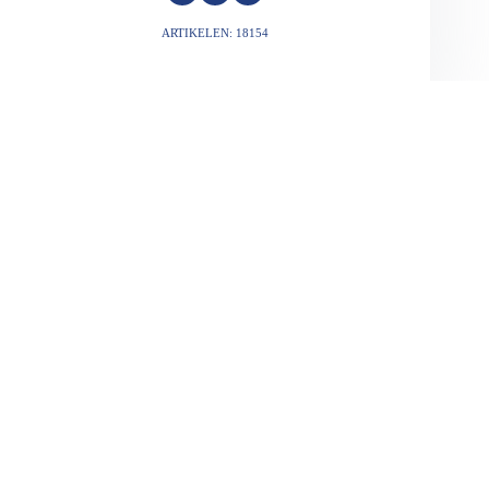
ARTIKELEN: 18154
VORIGE
VOLGENDE
Gerelateerde berichten