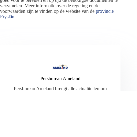
goed voor te bereiden en op tijd de benodigde documenten te
verzamelen. Meer informatie over de regeling en de
voorwaarden zijn te vinden op de website van de
provincie
Fryslân
.
Persbureau Ameland
Persbureau Ameland brengt alle actualiteiten om
en rondom Ameland. Daarnaast verschijnen er
verschillende reportages over de vele bewoners
die het eiland rijk is. Zelf een goede tip? Mail
deze naar
info@persbureau-ameland.nl
.