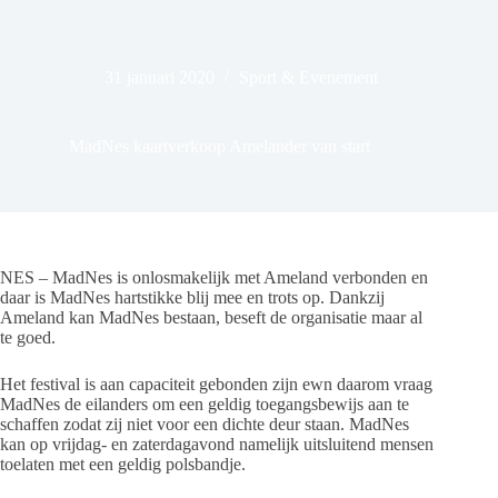
31 januari 2020
Sport & Evenement
MadNes kaartverkoop Amelander van start
NES – MadNes is onlosmakelijk met Ameland verbonden en
daar is MadNes hartstikke blij mee en trots op. Dankzij
Ameland kan MadNes bestaan, beseft de organisatie maar al
te goed.
Het festival is aan capaciteit gebonden zijn ewn daarom vraag
MadNes de eilanders om een geldig toegangsbewijs aan te
schaffen zodat zij niet voor een dichte deur staan. MadNes
kan op vrijdag- en zaterdagavond namelijk uitsluitend mensen
toelaten met een geldig polsbandje.