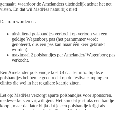
gemaakt, waardoor de Amelanders uiteindelijk achter het net
visten. En dat wil MadNes natuurlijk niet!
Daarom worden er:
uitsluitend polsbandjes verkocht op vertoon van een
geldige Wagenborg pas (het pasnummer wordt
genoteerd, dus een pas kan maar één keer gebruikt
worden).
maximaal 2 polsbandjes per Amelander/ Wagenborg pas
verkocht.
Een Amelander polsbandje kost €47,-. Ter info: bij deze
polsbandjes hebben je geen recht op de festivalcamping en
clinics die wel in het reguliere kaartje zitten.
Let op: MadNes verzorgt aparte polsbandjes voor sponsoren,
medewerkers en vrijwilligers. Het kan dat je straks een bandje
koopt, maar dat later blijkt dat je een polsbandje krijgt als
sponsor, medewerker of vrijwilliger. Maak je dan geen zorgen,
want dan zorgt MadNes voor een gepaste oplossing voor
jouw situatie.