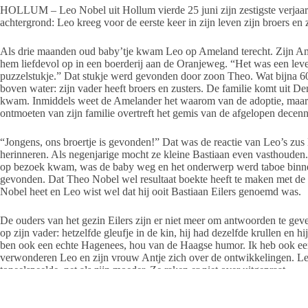
HOLLUM – Leo Nobel uit Hollum vierde 25 juni zijn zestigste verjaar
achtergrond: Leo kreeg voor de eerste keer in zijn leven zijn broers en
Als drie maanden oud baby’tje kwam Leo op Ameland terecht. Zijn A
hem liefdevol op in een boerderij aan de Oranjeweg. “Het was een leve
puzzelstukje.” Dat stukje werd gevonden door zoon Theo. Wat bijna 60 
boven water: zijn vader heeft broers en zusters. De familie komt uit De
kwam. Inmiddels weet de Amelander het waarom van de adoptie, maar da
ontmoeten van zijn familie overtreft het gemis van de afgelopen decenn
“Jongens, ons broertje is gevonden!” Dat was de reactie van Leo’s zus M
herinneren. Als negenjarige mocht ze kleine Bastiaan even vasthouden.
op bezoek kwam, was de baby weg en het onderwerp werd taboe binnen 
gevonden. Dat Theo Nobel wel resultaat boekte heeft te maken met de 
Nobel heet en Leo wist wel dat hij ooit Bastiaan Eilers genoemd was.
De ouders van het gezin Eilers zijn er niet meer om antwoorden te geven
op zijn vader: hetzelfde gleufje in de kin, hij had dezelfde krullen en hij 
ben ook een echte Hagenees, hou van de Haagse humor. Ik heb ook een
verwonderen Leo en zijn vrouw Antje zich over de ontwikkelingen. Leo 
toneelspeelde, net als zijn moeder. Ze raken er niet over uitgepraat.
Vanaf nu horen Leo en Antje en hun kinderen Jan en Theo bij de Eilers