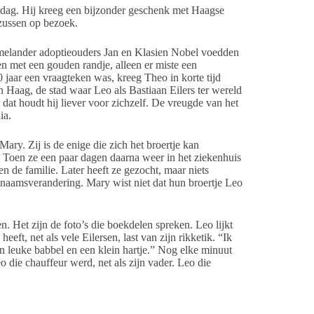
dag. Hij kreeg een bijzonder geschenk met Haagse
 zussen op bezoek.
melander adoptieouders Jan en Klasien Nobel voedden
n met een gouden randje, alleen er miste een
jaar een vraagteken was, kreeg Theo in korte tijd
n Haag, de stad waar Leo als Bastiaan Eilers ter wereld
t houdt hij liever voor zichzelf. De vreugde van het
ia.
ary. Zij is de enige die zich het broertje kan
 Toen ze een paar dagen daarna weer in het ziekenhuis
de familie. Later heeft ze gezocht, maar niets
naamsverandering. Mary wist niet dat hun broertje Leo
. Het zijn de foto’s die boekdelen spreken. Leo lijkt
heeft, net als vele Eilersen, last van zijn rikketik. “Ik
 leuke babbel en een klein hartje.” Nog elke minuut
die chauffeur werd, net als zijn vader. Leo die
 familie zoals Cock, Leopold, Mary, Ted, Robby (hij is