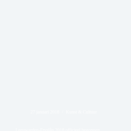
27 januari 2018
Kunst & Cultuur
Leeuwarden-Fryslân 2018 officieel begonnen