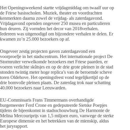
Het Openingsweekend startte vrijdagmiddag om twaalf uur op
de Friese basisscholen. Muziek, theater en voordrachten
kenmerkten daarna zowel de vrijdag- als zaterdagavond.
Vrijdagavond openden ongeveer 250 musea en particulieren
hun deuren. Zij vormden het decor van 2018verhalen.
Iedereen was uitgenodigd om bijzondere verhalen te delen. Er
kwamen zo’n 25.000 bezoekers op af.
Ongeveer zestig projecten gaven zaterdagavond een
voorproefje in het stadscentrum. Het internationale project De
Stormruiter verwelkomde bezoekers met Friese paarden, er
voeren verlichte skûtsjes en op de drie grote pleinen in de stad
stonden twintig meter hoge replica’s van de beroemde scheve
toren Oldehove. Het openingsfeest vond tegelijkertijd op de
drie bomvolle pleinen plaats. De zaterdag trok naar schatting
40.000 bezoekers naar Leeuwarden.
EU-Commissaris Frans Timmermans overhandigde
burgemeester Ferd Crone en gedeputeerde Sietske Poepjes
tijdens de bijeenkomst in stadsschouwburg De Harmonie de
Melina Mercouriprijs van 1,5 miljoen euro, vanwege de sterke
Europese dimensie en het betrekken van de mienskip, aldus
het juryrapport.