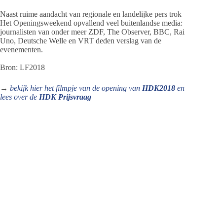
Naast ruime aandacht van regionale en landelijke pers trok
Het Openingsweekend opvallend veel buitenlandse media:
journalisten van onder meer ZDF, The Observer, BBC, Rai
Uno, Deutsche Welle en VRT deden verslag van de
evenementen.
Bron: LF2018
→
bekijk hier het filmpje van de opening van
HDK2018
en
lees over de
HDK Prijsvraag
Jeanet de Jong
Jeanet de Jong stopt op 31 augustus 2023 met