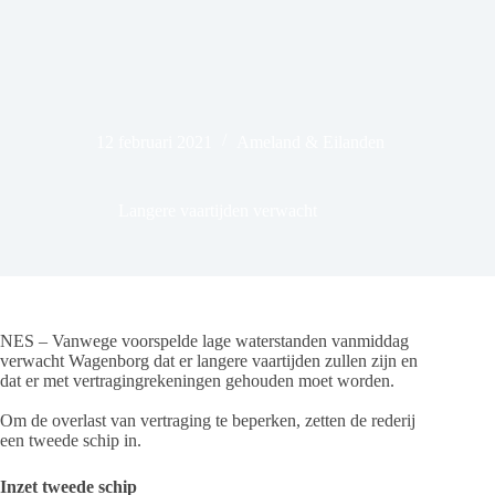
12 februari 2021
Ameland & Eilanden
Langere vaartijden verwacht
NES – Vanwege voorspelde lage waterstanden vanmiddag
verwacht Wagenborg dat er langere vaartijden zullen zijn en
dat er met vertragingrekeningen gehouden moet worden.
Om de overlast van vertraging te beperken, zetten de rederij
een tweede schip in.
Inzet tweede schip