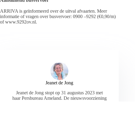
Aansluitend busvervoer
ARRIVA is geïnformeerd over de uitval afvaarten. Meer
informatie of vragen over busvervoer: 0900 –9292 (€0,90/m)
of www.9292ov.nl.
Jeanet de Jong
Jeanet de Jong stopt op 31 augustus 2023 met
haar Persbureau Ameland. De nieuwsvoorziening
wordt onder dezelfde naam, met een ander logo
en andere opmaak als nieuwsblog voortgezet
door een externe partij. De mailadressen
gekoppeld aan de website verdwijnen.