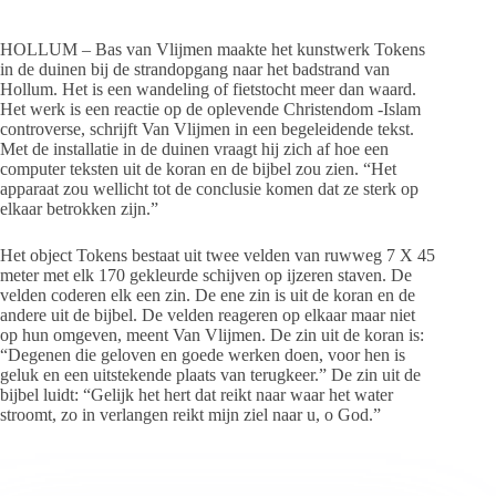
HOLLUM – Bas van Vlijmen maakte het kunstwerk Tokens
in de duinen bij de strandopgang naar het badstrand van
Hollum. Het is een wandeling of fietstocht meer dan waard.
Het werk is een reactie op de oplevende Christendom -Islam
controverse, schrijft Van Vlijmen in een begeleidende tekst.
Met de installatie in de duinen vraagt hij zich af hoe een
computer teksten uit de koran en de bijbel zou zien. “Het
apparaat zou wellicht tot de conclusie komen dat ze sterk op
elkaar betrokken zijn.”
Het object Tokens bestaat uit twee velden van ruwweg 7 X 45
meter met elk 170 gekleurde schijven op ijzeren staven. De
velden coderen elk een zin. De ene zin is uit de koran en de
andere uit de bijbel. De velden reageren op elkaar maar niet
op hun omgeven, meent Van Vlijmen. De zin uit de koran is:
“Degenen die geloven en goede werken doen, voor hen is
geluk en een uitstekende plaats van terugkeer.” De zin uit de
bijbel luidt: “Gelijk het hert dat reikt naar waar het water
stroomt, zo in verlangen reikt mijn ziel naar u, o God.”