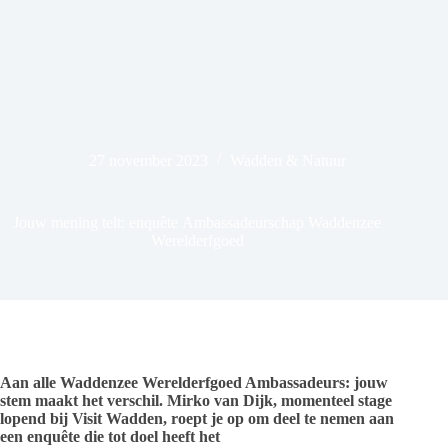
27 november 2023
Wadden & Natuur
Jouw mening telt: enquête Ambassadeurschap Waddenzee
Werelderfgoed
Aan alle Waddenzee Werelderfgoed Ambassadeurs: jouw
stem maakt het verschil. Mirko van Dijk, momenteel stage
lopend bij Visit Wadden, roept je op om deel te nemen aan
een enquête die tot doel heeft het