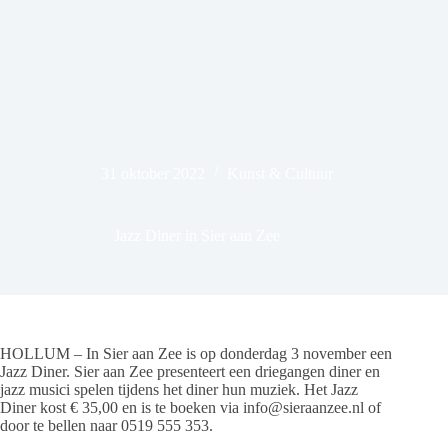
31 oktober 2022
Kunst & Cultuur
Jazz Diner in Sier aan Zee
HOLLUM – In Sier aan Zee is op donderdag 3 november een
Jazz Diner. Sier aan Zee presenteert een driegangen diner en
jazz musici spelen tijdens het diner hun muziek. Het Jazz
Diner kost € 35,00 en is te boeken via info@sieraanzee.nl of
door te bellen naar 0519 555 353.