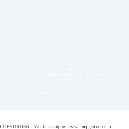
3 februari 2009
Alles & Algemeen
,
Dossier
,
Ondernemend
Ierse colporteurs gesnapt
COEVORDEN – Vier Ierse colporteurs van nepgereedschap