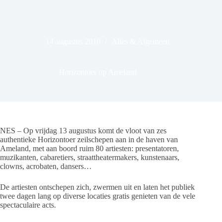
14 augustus 2010
Alles & Algemeen
Horizontoer op Ameland
NES – Op vrijdag 13 augustus komt de vloot van zes
authentieke Horizontoer zeilschepen aan in de haven van
Ameland, met aan boord ruim 80 artiesten: presentatoren,
muzikanten, cabaretiers, straattheatermakers, kunstenaars,
clowns, acrobaten, dansers…
De artiesten ontschepen zich, zwermen uit en laten het publiek
twee dagen lang op diverse locaties gratis genieten van de vele
spectaculaire acts.