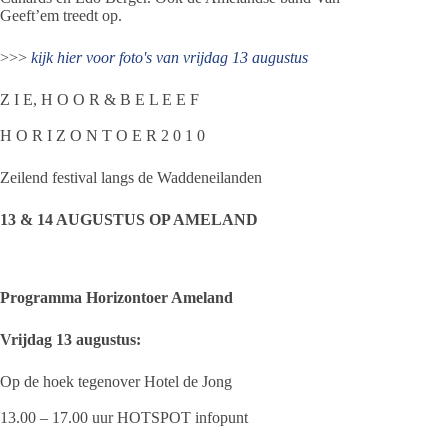
Geeft’em treedt op.
>>>
kijk hier voor foto's van vrijdag 13 augustus
Z I E, H O O R & B E L E E F
H O R I Z O N T O E R 2 0 1 0
Zeilend festival langs de Waddeneilanden
13 & 14 AUGUSTUS OP AMELAND
Programma Horizontoer Ameland
Vrijdag 13 augustus:
Op de hoek tegenover Hotel de Jong
13.00 – 17.00 uur HOTSPOT infopunt