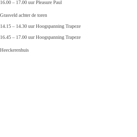
16.00 – 17.00 uur Pleasure Paul
Grasveld achter de toren
14.15 – 14.30 uur Hoogspanning Trapeze
16.45 – 17.00 uur Hoogspanning Trapeze
Heeckerenhuis
14.30 – 16.00 uur De Receptie
16.00 – 17.00 uur Swinc
Nescafe
14.00 – 14.30 uur Ballonartiest Micha de Haan
15.15 – 15.45 uur Les Canards
17.00 – 17.30 uur Spiegelclown Malien
De Lichtboei/ Kerkplein