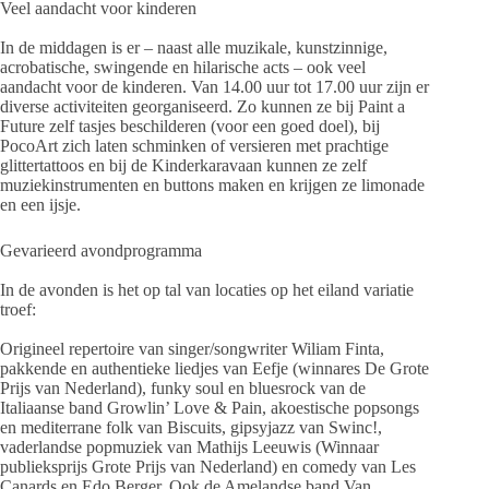
Veel aandacht voor kinderen
In de middagen is er – naast alle muzikale, kunstzinnige,
acrobatische, swingende en hilarische acts – ook veel
aandacht voor de kinderen. Van 14.00 uur tot 17.00 uur zijn er
diverse activiteiten georganiseerd. Zo kunnen ze bij Paint a
Future zelf tasjes beschilderen (voor een goed doel), bij
PocoArt zich laten schminken of versieren met prachtige
glittertattoos en bij de Kinderkaravaan kunnen ze zelf
muziekinstrumenten en buttons maken en krijgen ze limonade
en een ijsje.
Gevarieerd avondprogramma
In de avonden is het op tal van locaties op het eiland variatie
troef:
Origineel repertoire van singer/songwriter Wiliam Finta,
pakkende en authentieke liedjes van Eefje (winnares De Grote
Prijs van Nederland), funky soul en bluesrock van de
Italiaanse band Growlin’ Love & Pain, akoestische popsongs
en mediterrane folk van Biscuits, gipsyjazz van Swinc!,
vaderlandse popmuziek van Mathijs Leeuwis (Winnaar
publieksprijs Grote Prijs van Nederland) en comedy van Les
Canards en Edo Berger. Ook de Amelandse band Van