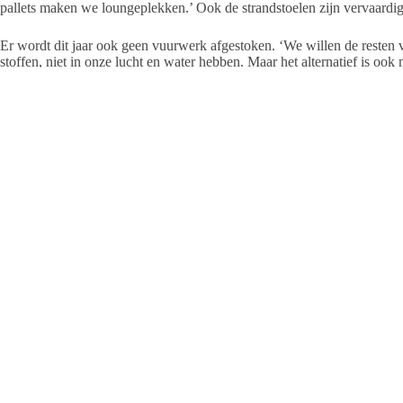
pallets maken we loungeplekken.’ Ook de strandstoelen zijn vervaardigd
Er wordt dit jaar ook geen vuurwerk afgestoken. ‘We willen de resten
stoffen, niet in onze lucht en water hebben. Maar het alternatief is ook 
zaterdagavond vindt namelijk een laser- en lichtshow plaats.
Parkeren en reizen
Parkeren kan op de parkeerterreinen P4 (Haulewei 40 bij Midlum) en 
stad. Ze worden met richtingsborden aangegeven. Om hier te parkeren i
harlingensail.com verkrijgbaar. Van P4 en P5 rijden pendelbussen naar
vervoer reist: het treinstation ligt midden in het evenemententerrein.
Bron Harlingen Sail
De tallships varen nu boven de Waddeneilanden, onderweg naar Harli