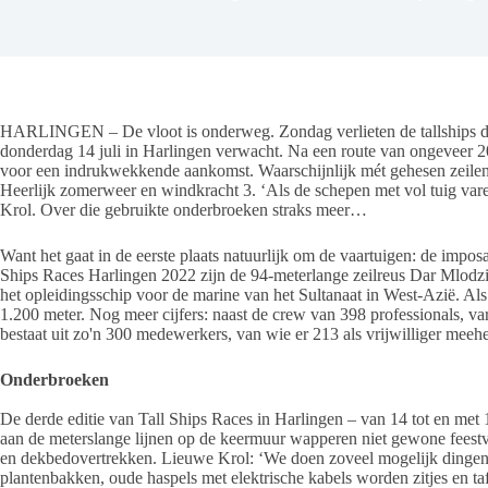
HARLINGEN – De vloot is onderweg. Zondag verlieten de tallships d
donderdag 14 juli in Harlingen verwacht. Na een route van ongeveer 2
voor een indrukwekkende aankomst. Waarschijnlijk mét gehesen zeilen
Heerlijk zomerweer en windkracht 3. ‘Als de schepen met vol tuig var
Krol. Over die gebruikte onderbroeken straks meer…
Want het gaat in de eerste plaats natuurlijk om de vaartuigen: de impos
Ships Races Harlingen 2022 zijn de 94-meterlange zeilreus Dar Mlod
het opleidingsschip voor de marine van het Sultanaat in West-Azië. Als j
1.200 meter. Nog meer cijfers: naast de crew van 398 professionals, va
bestaat uit zo'n 300 medewerkers, van wie er 213 als vrijwilliger meeh
Onderbroeken
De derde editie van Tall Ships Races in Harlingen – van 14 tot en met 1
aan de meterslange lijnen op de keermuur wapperen niet gewone feestv
en dekbedovertrekken. Lieuwe Krol: ‘We doen zoveel mogelijk dingen
plantenbakken, oude haspels met elektrische kabels worden zitjes en ta