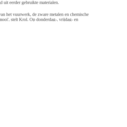
 uit eerder gebruikte materialen.
 van het vuurwerk, de zware metalen en chemische
mooi', stelt Krol. Op donderdag-, vrijdag- en
P5 (Harlingerweg 30 bij Kimswerd) aan de rand van de
s een parkeerkaart nodig. Die zijn via
 het evenemententerrein. Voor wie met het openbaar
ngen.