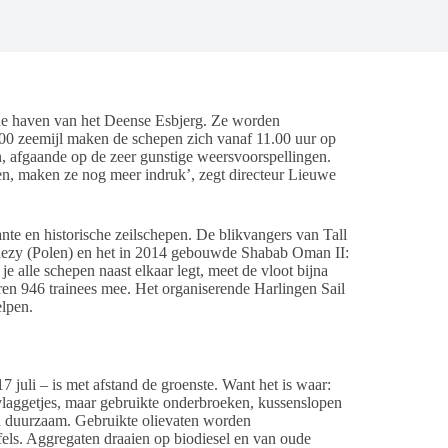
e haven van het Deense Esbjerg. Ze worden
00 zeemijl maken de schepen zich vanaf 11.00 uur op
, afgaande op de zeer gunstige weersvoorspellingen.
en, maken ze nog meer indruk’, zegt directeur Lieuwe
ante en historische zeilschepen. De blikvangers van Tall
ziezy (Polen) en het in 2014 gebouwde Shabab Oman II:
e alle schepen naast elkaar legt, meet de vloot bijna
ren 946 trainees mee. Het organiserende Harlingen Sail
elpen.
7 juli – is met afstand de groenste. Want het is waar:
laggetjes, maar gebruikte onderbroeken, kussenslopen
 duurzaam. Gebruikte olievaten worden
fels. Aggregaten draaien op biodiesel en van oude