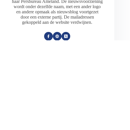
haar Persbureau Ameland. De nieuwsvoorziening
wordt onder dezelfde naam, met een ander logo
en andere opmaak als nieuwsblog voortgezet
door een externe partij. De mailadressen
gekoppeld aan de website verdwijnen.
ARTIKELEN: 18154
VORIGE
VOLGENDE