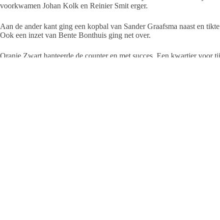
voorkwamen Johan Kolk en Reinier Smit erger.
Aan de ander kant ging een kopbal van Sander Graafsma naast en tikte
Ook een inzet van Bente Bonthuis ging net over.
Oranje Zwart hanteerde de counter en met succes. Een kwartier voor tij
Baars bestraft met een strafschop. Vanaf elf meter stuurde Denny van d
Dat was de genadeklap voor Geel Wit, dat het nog wel probeerde met e
was echter niet bij machte om te reageren op de spelwijze van Oranje 
scoren. Nadat zij de paal raakten werden wij angstig en gingen ook wi
zonder resultaat.”
Opstelling: Reinier Smit; Johan Kolk, Ross Baars, Pieter Kiewiet, The
Sander Graafsma, Christian Smid (Dylan Molenaar, 77); Bente Bonthui
Fotobijschrift: De verdediging van Geel Wit blijft verbouwereerd ach
Foto en tekst (C): Koos Molenaar