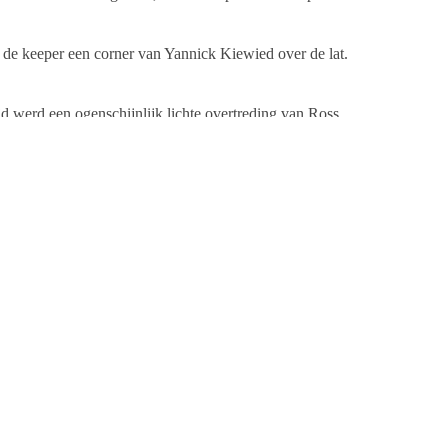
 de keeper een corner van Yannick Kiewied over de lat.
d werd een ogenschijnlijk lichte overtreding van Ross
er Linde Reinier Smit naar de verkeerde hoek: 0-2.
en halve omhaal van Ross Baars tegen de lat. Geel Wit
Zwart. Trainer Jan Stuiver: “Wij hebben nagelaten om te
j de lange bal hanteren. We hebben hard gewerkt, helaas
o Molenaar; Julian de Jong (Yannick Kiewied, 67),
s, Cor de Boer, Tim Barf (Maikel Moll, 83).
ter nadat Oranje Zwart op voorsprong is gekomen.