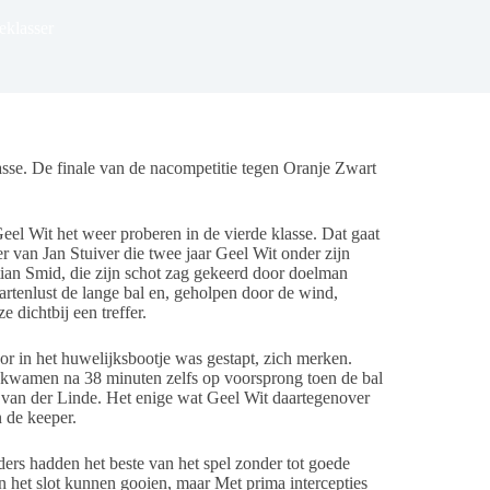
deklasser
lasse. De finale van de nacompetitie tegen Oranje Zwart
eel Wit het weer proberen in de vierde klasse. Dat gaat
 van Jan Stuiver die twee jaar Geel Wit onder zijn
ian Smid, die zijn schot zag gekeerd door doelman
tenlust de lange bal en, geholpen door de wind,
 dichtbij een treffer.
or in het huwelijksbootje was gestapt, zich merken.
 kwamen na 38 minuten zelfs op voorsprong toen de bal
van der Linde. Het enige wat Geel Wit daartegenover
 de keeper.
rs hadden het beste van het spel zonder tot goede
n het slot kunnen gooien, maar Met prima intercepties