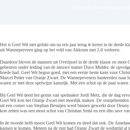
Geel Wit verliest en blijft vier
Het is Geel Wit niet gelukt om na een jaar terug te keren in de derde k
uit Wanneperveen ging op het veld van Akkrum met 2-0 verloren.
Daardoor bleven de mannen uit Overijssel in de derde klasse en moet G
gebeuren onder leiding van de nieuwe trainer Duco Mulder, de opvolger
hoede had. Geel Wit begon goed, met een eerste beste kans voor Christ
Marcel Petter van Oranje Zwart. De Wannepeveners hanteerden naar har
waren ze met deze spelwijze kansrijk. Met een schot op de paal waren ze
Bij Geel Wit deed het gemis van spelmaker Jordi Metz, die de dag ervo
Geel Wit kon het Oranje Zwart niet moeilijk maken. De oranjehemden
uit een corner van Stephan Besuijen werd binnen gewerkt door Denny 
kon zetten was een mooi schot van Christian Smid en een dito save van
In de tweede helft moest Geel Wit komen en deed dat ook. De Amelande
kansen te komen. Meteen na de rust had Oranje Zwart de wedstrijd al i