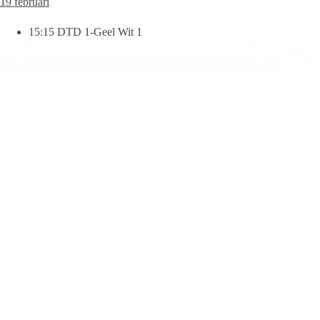
19 februari
15:15 DTD 1-Geel Wit 1
Jeanet de Jong
Jeanet de Jong stopt op 31 augustus 2023 met
haar Persbureau Ameland. De nieuwsvoorziening
wordt onder dezelfde naam, met een ander logo
en andere opmaak als nieuwsblog voortgezet
door een externe partij. De mailadressen
gekoppeld aan de website verdwijnen.
ARTIKELEN: 18154