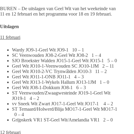
BUREN – De uitslagen van Geel Wit van het weekeinde van
11 en 12 februari en het programma voor 18 en 19 februari.
Uitslagen
11 februari
Wardy JO9-1-Geel Wit JO9-1 10 – 1
SC Veenwouden JO8-2-Geel Wit JO8-2 1 – 4
SJO Broekster Walden JO15-1-Geel Wit JO15-1 5 – 0
Geel Wit JO10-1-Veenwouden SC JO10-1JM 2 – 11
Geel Wit JO10-2-VC Trynwâlden JO10-3 11 – 2
Geel Wit JO11-1-ONB JO11-1 4 – 3
Geel Wit JO13-1-Wykels Hallum JO13-1JM 1 – 0
Geel Wit JO8-1-Dokkum JO8-1 6 – 3
ST Veenwouden/Zwaagwesteinde JO19-1-Geel Wit
JO19-1 4 – 2
vv Sneek Wit Zwart JO17-1-Geel Wit JO17-1 4 – 2
ST Ternaard/Holwerd/Blija MO17-1-Geel Wit MO17-1
0 – 4
Grijpskerk VR1 ST-Geel Wit/Amelandia VR1 2 – 0
12 februari