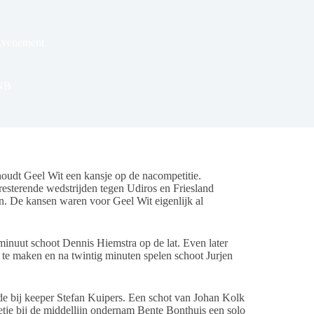
Evenement
ONB
dt Geel Wit een kansje op de nacompetitie.
esterende wedstrijden tegen Udiros en Friesland
n. De kansen waren voor Geel Wit eigenlijk al
minuut schoot Dennis Hiemstra op de lat. Even later
 te maken en na twintig minuten spelen schoot Jurjen
de bij keeper Stefan Kuipers. Een schot van Johan Kolk
tje bij de middellijn ondernam Bente Bonthuis een solo