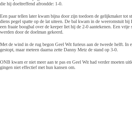
die hij doeltreffend afrondde: 1-0.
Een paar tellen later kwam bijna door zijn toedoen de gelijkmaker tot s
diens pegel spatte op de lat uiteen. De bal kwam in de weeromstuit bi
een fraaie boogbal over de keeper liet hij de 2-0 aantekenen. Een vrije
werden door de doelman gekeerd.
Met de wind in de rug begon Geel Wit furieus aan de tweede helft. In ee
gestopt, maar meteen daarna zette Danny Metz de stand op 3-0.
ONB kwam er niet meer aan te pas en Geel Wit had verder moeten uit
gingen niet effectief met hun kansen om.
Vier minuten voor tijd werd het alsnog 4-0. Bente Bonthuis combineerd
vingertoppen van de keeper net onder de lat.
Opstelling Geel Wit: Pieter Oene Smit; Glenn Kienstra, Mark Molenaar
Jurjen Metz; Johan Kolk, Jordi Metz, Luc Metz; Bente Bonthuis, Dan
Door Koos Molenaar
⇒ lees hier meer over
Voetballen op Ameland