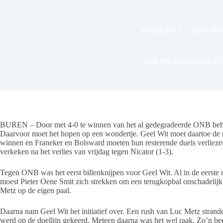
30 april 2017
Sport & 
Geel Wit simpel langs 
BUREN – Door met 4-0 te winnen van het al gedegradeerde ONB behou
Daarvoor moet het hopen op een wondertje. Geel Wit moet daartoe de r
winnen en Franeker en Bolsward moeten hun resterende duels verlieze
verkeken na het verlies van vrijdag tegen Nicator (1-3).
Tegen ONB was het eerst billenknijpen voor Geel Wit. Al in de eerste 
moest Pieter Oene Smit zich strekken om een terugkopbal onschadelijk
Metz op de eigen paal.
Daarna nam Geel Wit het initiatief over. Een rush van Luc Metz strand
werd op de doellijn gekeerd. Meteen daarna was het wel raak. Zo’n bee