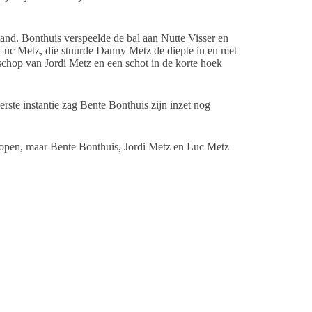
tand. Bonthuis verspeelde de bal aan Nutte Visser en
j Luc Metz, die stuurde Danny Metz de diepte in en met
 schop van Jordi Metz en een schot in de korte hoek
rste instantie zag Bente Bonthuis zijn inzet nog
lopen, maar Bente Bonthuis, Jordi Metz en Luc Metz
e met Jordi Metz en zijn boog daalde via de
 (Tim Ytsma, 80), Bjorn Wijnberg (Maikel Moll, 60),
ny Metz, Tharan Apputhurai (Sven Brouwer, 12).