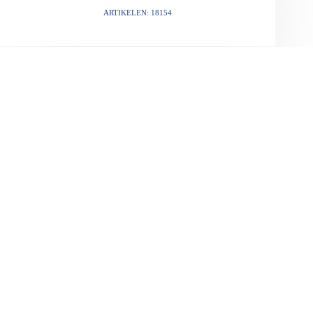
ARTIKELEN: 18154
VORIGE
VOLGENDE
Gerelateerde berichten