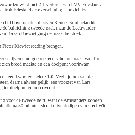
 Leeuwarden werd met 2-1 verloren van LVV Friesland.
el trok Friesland de overwinning naar zich toe.
en bal bovenop de lat boven Reinier Smit belandde.
e de bal richting tweede paal, maar de Leeuwarder
van Kayan Kiewiet ging net naast het doel.
n Pieter Kiewiet redding brengen.
r schijven eindigde met een schot net naast van Tim
ie zich breed maakte en een doelpunt voorkwam.
n na een kwartier spelen: 1-0. Veel tijd om van de
teen daarna alweer gelijk: een voorzet van Lars
og tot doelpunt gepromoveerd.
end voor de tweede helft, want de Amelanders konden
b, die na 80 minuten slecht uitverdedigen van Geel Wit
eer ruimte ontstond, wat tot enkele hachelijke
ngste eind trok: 2-1.