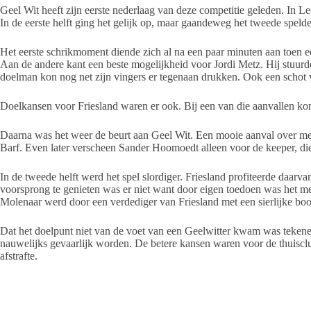
Geel Wit heeft zijn eerste nederlaag van deze competitie geleden. In
In de eerste helft ging het gelijk op, maar gaandeweg het tweede spelde
Het eerste schrikmoment diende zich al na een paar minuten aan toen e
Aan de andere kant een beste mogelijkheid voor Jordi Metz. Hij stuurd
doelman kon nog net zijn vingers er tegenaan drukken. Ook een schot 
Doelkansen voor Friesland waren er ook. Bij een van die aanvallen ko
Daarna was het weer de beurt aan Geel Wit. Een mooie aanval over mee
Barf. Even later verscheen Sander Hoomoedt alleen voor de keeper, d
In de tweede helft werd het spel slordiger. Friesland profiteerde daarva
voorsprong te genieten was er niet want door eigen toedoen was het me
Molenaar werd door een verdediger van Friesland met een sierlijke bo
Dat het doelpunt niet van de voet van een Geelwitter kwam was teken
nauwelijks gevaarlijk worden. De betere kansen waren voor de thuisclu
afstrafte.
Geel Wit ging daarna op zoek naar de gelijkmaker, waardoor achterin m
momenten leidde. Gescoord werd er niet meer zodat Friesland aan het la