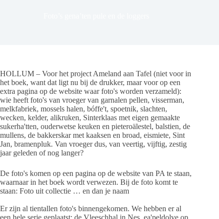
Foto’s gena’ten pule en de loggers
HOLLUM – Voor het project Ameland aan Tafel (niet voor in
het boek, want dat ligt nu bij de drukker, maar voor op een
extra pagina op de website waar foto's worden verzameld):
wie heeft foto's van vroeger van garnalen pellen, visserman,
melkfabriek, mossels halen, bóffe't, spoetnik, slachten,
wecken, kelder, alikruken, Sinterklaas met eigen gemaakte
sukerha'tten, ouderwetse keuken en pieteroälestel, balstien, de
mullens, de bakkerskar met kaaksen en broad, eismiete, Sint
Jan, bramenpluk. Van vroeger dus, van veertig, vijftig, zestig
jaar geleden of nog langer?
De foto's komen op een pagina op de website van PA te staan,
waarnaar in het boek wordt verwezen. Bij de foto komt te
staan: Foto uit collectie … en dan je naam
Er zijn al tientallen foto's binnengekomen. We hebben er al
een hele serie geplaatst: de Vleeschhal in Nes, ea'peldolve op