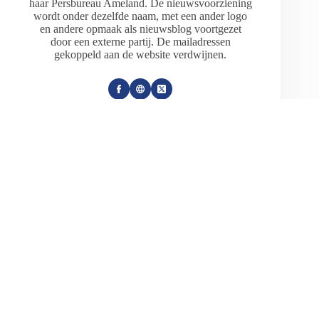
haar Persbureau Ameland. De nieuwsvoorziening
wordt onder dezelfde naam, met een ander logo
en andere opmaak als nieuwsblog voortgezet
door een externe partij. De mailadressen
gekoppeld aan de website verdwijnen.
ARTIKELEN: 18154
VORIGE
VOLGENDE