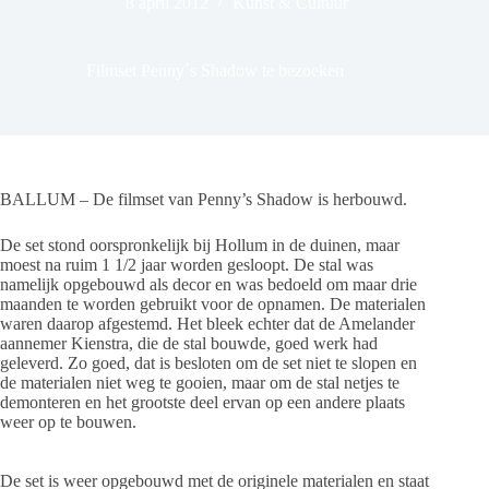
8 april 2012
Kunst & Cultuur
Filmset Penny´s Shadow te bezoeken
BALLUM – De filmset van Penny’s Shadow is herbouwd.
De set stond oorspronkelijk bij Hollum in de duinen, maar
moest na ruim 1 1/2 jaar worden gesloopt. De stal was
namelijk opgebouwd als decor en was bedoeld om maar drie
maanden te worden gebruikt voor de opnamen. De materialen
waren daarop afgestemd. Het bleek echter dat de Amelander
aannemer Kienstra, die de stal bouwde, goed werk had
geleverd. Zo goed, dat is besloten om de set niet te slopen en
de materialen niet weg te gooien, maar om de stal netjes te
demonteren en het grootste deel ervan op een andere plaats
weer op te bouwen.
De set is weer opgebouwd met de originele materialen en staat