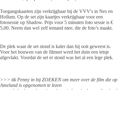
Toegangskaarten zijn verkrijgbaar bij de VVV's in Nes en
Hollum. Op de set zijn kaartjes verkrijgbaar voor een
fotosessie op Shadow. Prijs voor 5 minuten foto sessie is €
5,00. Neem dan wel zelf iemand mee, die de foto’s maakt.
De plek waar de set stond is kaler dan hij ooit geweest is.
Voor het bouwen van de filmset werd het duin een ietsje
afgevlakt. Voordat de set er stond was het al een lege plek.
>>> tik Penny in bij ZOEKEN om meer over de film die op
Ameland is opgenomen te lezen
>>> de herbouwde set is ook te vinden via de
app Ameland
Actueel
en de m.site ameland-actueel.nl:
bekijk de app hier op
PC
Klik door naar Locaties > Attracties & Musea en zoek
dan de F van Filmset