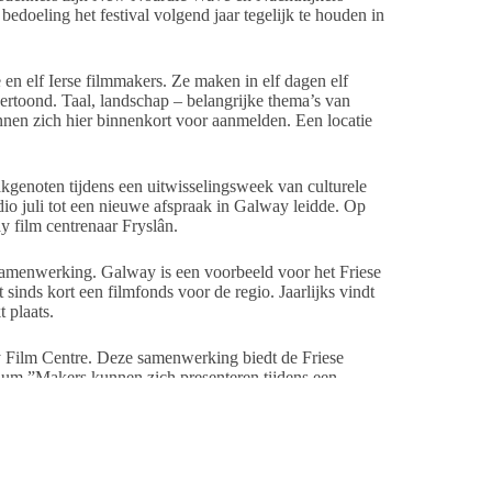
bedoeling het festival volgend jaar tegelijk te houden in
e en elf Ierse filmmakers. Ze maken in elf dagen elf
ertoond. Taal, landschap – belangrijke thema’s van
nen zich hier binnenkort voor aanmelden. Een locatie
kgenoten tijdens een uitwisselingsweek van culturele
dio juli tot een nieuwe afspraak in Galway leidde. Op
y film centrenaar Fryslân.
e samenwerking. Galway is een voorbeeld voor het Friese
sinds kort een filmfonds voor de regio. Jaarlijks vindt
t plaats.
 Film Centre. Deze samenwerking biedt de Friese
dium.”Makers kunnen zich presenteren tijdens een
m 20.30 uur. Wil je hier aan mee doen? Mail dan