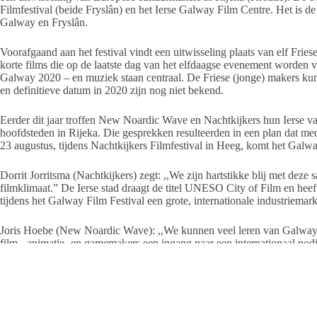
Filmfestival (beide Fryslân) en het Ierse Galway Film Centre. Het is de 
Galway en Fryslân.
Voorafgaand aan het festival vindt een uitwisseling plaats van elf Fries
korte films die op de laatste dag van het elfdaagse evenement worden v
Galway 2020 – en muziek staan centraal. De Friese (jonge) makers kun
en definitieve datum in 2020 zijn nog niet bekend.
Eerder dit jaar troffen New Noardic Wave en Nachtkijkers hun Ierse va
hoofdsteden in Rijeka. Die gesprekken resulteerden in een plan dat me
23 augustus, tijdens Nachtkijkers Filmfestival in Heeg, komt het Galwa
Dorrit Jorritsma (Nachtkijkers) zegt: ,,We zijn hartstikke blij met dez
filmklimaat.” De Ierse stad draagt de titel UNESO City of Film en heeft 
tijdens het Galway Film Festival een grote, internationale industriemark
Joris Hoebe (New Noardic Wave): ,,We kunnen veel leren van Galway
film-, animatie- en gamemakers een ingang naar een internationaal po
‘kampfjoer’-sessie tijdens Nachtkijkers Filmfestival op 23 augustus, o
naar info@nnw.frl.
⇒
bekijk hier de Culturele Hoofdstad Startpagina