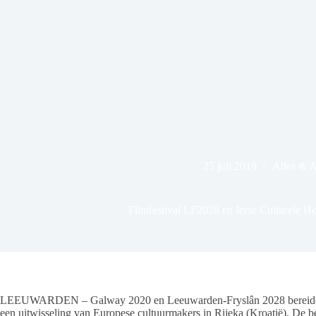
25 juli 2019
Alles & 
Filmfestival LF2028 en Ierse Culturele H
LEEUWARDEN – Galway 2020 en Leeuwarden-Fryslân 2028 bereiden een
een uitwisseling van Europese cultuurmakers in Rijeka (Kroatië). De