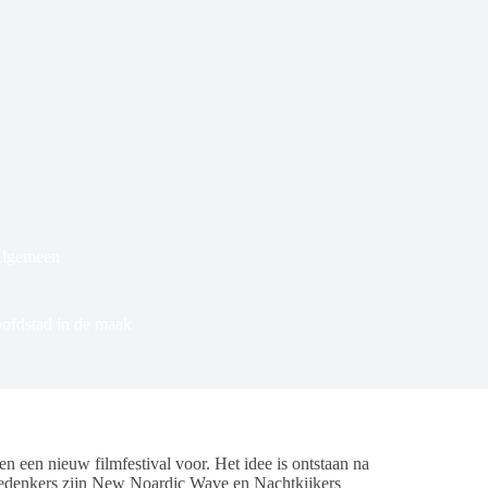
Algemeen
oofdstad in de maak
 nieuw filmfestival voor. Het idee is ontstaan na
 bedenkers zijn New Noardic Wave en Nachtkijkers