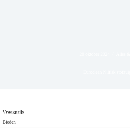
28 oktober 2024
Alles 
Euroclean Nilfisk stofzui
Vraagprijs
Bieden