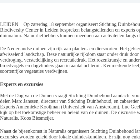
LEIDEN – Op zaterdag 18 september organiseert Stichting Duinbehoud 
Biodiversity Center in Leiden bespreken belangstellenden en experts 
duinnatuur. Natuurliefhebbers kunnen meedoen aan activiteiten langs d
De Nederlandse duinen zijn rijk aan planten- en diersoorten. Het gebied
afwisselend landschap. Deze natuurlijke rijkdom staat onder druk door 
verdroging, verstedelijking en recreatiedruk. Het rozenkransje en and
broedvogels en dagvlinders gaan in aantal achteruit. Kenmerkende leef
soortenrijke vegetaties verdwijnen.
Experts en excursies
Met de Dag van de Duinen vraagt Stichting Duinbehoud aandacht voor d
delen Marc Janssen, directeur van Stichting Duinbehoud, en cabaretier 
Experts Annemieke Kooijman (Universiteit van Amsterdam), Luc Gee
kijk op het toekomstige beheer en beleid van de duinen. De discussie w
Naturalis, Koos Biesmeijer.
Naast de bijeenkomst in Naturalis organiseert Stichting Duinbehoud lang
excursies worden geleid door lokale duindeskundigen. Er zijn nog enke