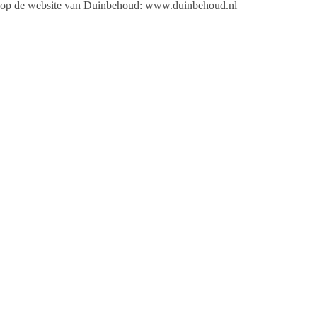
op de website van Duinbehoud: www.duinbehoud.nl
Ameland strand Ballum
Op Ameland is een excursie op strand Ballum. Aanmelden kan
via dez
Over Stichting Duinbehoud
Stichting Duinbehoud is een onafhankelijke landelijke organisatie die
En voor de belangen van mensen die van deze natuur genieten. Van 
maakt zich sterk voor de natuur bij bestuurders in dorpen, de provincie 
Jeanet de Jong