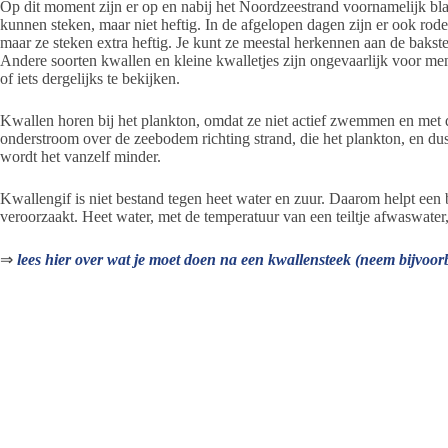
Op dit moment zijn er op en nabij het Noordzeestrand voornamelijk 
kunnen steken, maar niet heftig. In de afgelopen dagen zijn er ook ro
maar ze steken extra heftig. Je kunt ze meestal herkennen aan de bakst
Andere soorten kwallen en kleine kwalletjes zijn ongevaarlijk voor me
of iets dergelijks te bekijken.
Kwallen horen bij het plankton, omdat ze niet actief zwemmen en met 
onderstroom over de zeebodem richting strand, die het plankton, en du
wordt het vanzelf minder.
Kwallengif is niet bestand tegen heet water en zuur. Daarom helpt een b
veroorzaakt. Heet water, met de temperatuur van een teiltje afwaswater,
⇒
lees hier over wat je moet doen na een kwallensteek (neem bijvoo
⇒
lees hier over de massale strandingen