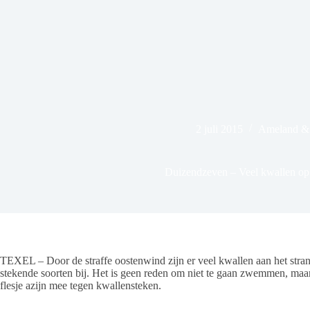
2 juli 2015
Ameland & 
Duizendzeven – Veel kwallen op 
TEXEL – Door de straffe oostenwind zijn er veel kwallen aan het strand.
stekende soorten bij. Het is geen reden om niet te gaan zwemmen, ma
flesje azijn mee tegen kwallensteken.