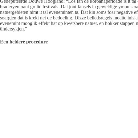
Gedeputeerde Douwe Hoogland: “Los fan de koroanaperioade is it tal e
braderyen oant grutte festivals. Dat jout fansels in geweldige ympuls o
natuergebieten nimt it tal eveneminten ta. Dat kin soms foar negative e
soargjen dat is krekt net de bedoeling. Dizze beliedsregels moatte inis
evenemint mooglik effekt hat op kwetsbere natuer, en hokker stappen 
ûndersykjen.”
Een heldere procedure
In het nieuwe beleid is een onderscheid tussen evenementen in of bin
evenementen buiten Natura 2000-gebieden. Beide onderdelen samen mo
met de provincie op te nemen in verband met de Wet Natuurbescherming
ontheffing of vergunning. Er staat bijvoorbeeld in of, en zo ja, wat v
welke termijn een volledige aanvraag met onderzoeken binnen moet zij
het evenement zijn. “Dizze perioade fan in heal jier liket lang, mar is w
moat tsjingean dat troch eventuele beswier- en beropsprosedueres tiidne
krije en dus net witte oft it evenemint wol trochgean kin. Dat soe fan
beleidsregels gaan vanaf 1 januari 2022 gelden.
Bron Provincie Leeuwarden
Ameland
Op Ameland heeft dit nieuwe beleid wellicht consequenties voor sport
voor de Kunstmaand die werk in het buitengebied exposeert.