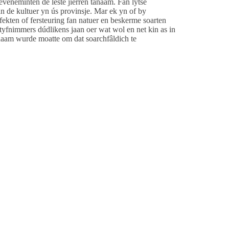
veneminten de lêste jierren tanaam. Fan lytse
an de kultuer yn ús provinsje. Mar ek yn of by
ffekten of fersteuring fan natuer en beskerme soarten
jatyfnimmers dúdlikens jaan oer wat wol en net kin as in
naam wurde moatte om dat soarchfâldich te
nen 150 meter van een Natura 2000-gebied en
eten duidelijk maken wanneer het nodig is om contact
 en welke stappen nodig zijn voor het krijgen van een
oor ecologisch onderzoek er nodig is. Maar ook binnen
n. In de meeste gevallen zal dit ruim zes maanden voor
ol wichtich. It is baseare op de fêste beslisterminen en
ed ûntstiet. Dat eveneminten net op ‘e tiid in ontheffing
sels sonde wêze”, legt Douwe Hoogland uit. De
evenementen die deels in de duinen plaatsvinden en