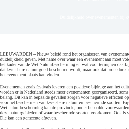
Duidelijkheid over evenementen bij k
LEEUWARDEN – Nieuw beleid rond het organiseren van evenementen i
duidelijkheid geven. Met name over waar een evenement aan moet vold
het kader van de Wet Natuurbescherming en wat voor termijnen daarbij
dat kwetsbare natuur goed beschermd wordt, maar ook dat procedures so
het evenement plaats kan vinden.
Evenementen zoals festivals leveren een positieve bijdrage aan het cult
worden er in Nederland steeds meer evenementen georganiseerd, soms o
belang. Dit kan in bepaalde gevallen zorgen voor negatieve effecten op
voor het beschermen van kwetsbare natuur en beschermde soorten. Bij
Wet natuurbescherming kan de provincie, onder bepaalde voorwaarden,
deze natuurgebieden of waar beschermde soorten voorkomen. Ook is 
Die kan een gemeente afgeven.