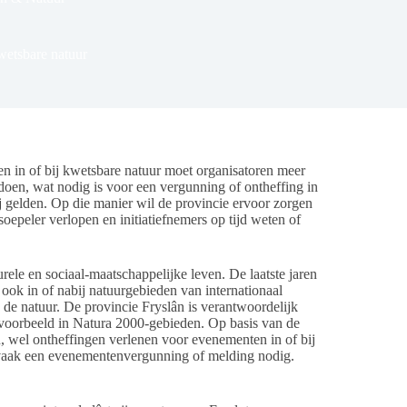
wetsbare natuur
n of bij kwetsbare natuur moet organisatoren meer
oen, wat nodig is voor een vergunning of ontheffing in
 gelden. Op die manier wil de provincie ervoor zorgen
epeler verlopen en initiatiefnemers op tijd weten of
urele en sociaal-maatschappelijke leven. De laatste jaren
ok in of nabij natuurgebieden van internationaal
 de natuur. De provincie Fryslân is verantwoordelijk
voorbeeld in Natura 2000-gebieden. Op basis van de
 wel ontheffingen verlenen voor evenementen in of bij
vaak een evenementenvergunning of melding nodig.