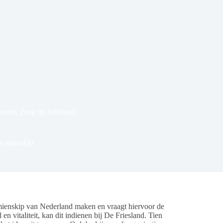
ssier
,
Zorg op Ameland
or mienskip
enskip van Nederland maken en vraagt hiervoor de
n vitaliteit, kan dit indienen bij De Friesland. Tien