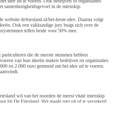
t idee uit te voeren. Ook bedrijven of organisaties
et samenhorigheidsgevoel in de mienskip.
e website defriesland.nl/het-beste-idee. Daarna volgt
deeën. Ook een vakkundige jury buigt zich over de
jurystemmen tellen beide voor 50% mee.
n particulieren die de meeste stemmen hebben
voeren van hun ideeën maken bedrijven en organisaties
3.000 en 2.000 euro gemoeid om het idee uit te voeren.
aatsvindt.
riesland wil van het noorden de meest vitale mienskip
n bij De Friesland. Het maakt niet uit of je verzekerd
an het saamhorigheidsgevoel en de vitaliteit in je eigen