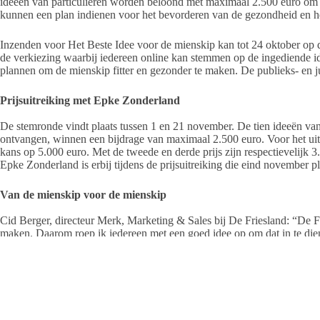
ideeën van particulieren worden beloond met maximaal 2.500 euro om he
kunnen een plan indienen voor het bevorderen van de gezondheid en h
Inzenden voor Het Beste Idee voor de mienskip kan tot 24 oktober op d
de verkiezing waarbij iedereen online kan stemmen op de ingediende i
plannen om de mienskip fitter en gezonder te maken. De publieks- en 
Prijsuitreiking met Epke Zonderland
De stemronde vindt plaats tussen 1 en 21 november. De tien ideeën va
ontvangen, winnen een bijdrage van maximaal 2.500 euro. Voor het uit
kans op 5.000 euro. Met de tweede en derde prijs zijn respectievelijk 
Epke Zonderland is erbij tijdens de prijsuitreiking die eind november pl
Van de mienskip voor de mienskip
Cid Berger, directeur Merk, Marketing & Sales bij De Friesland: “De F
maken. Daarom roep ik iedereen met een goed idee op om dat in te diene
bent bij De Friesland of niet. Elk idee dat voldoet aan het bevorderen v
wijk, straat of bedrijf doet mee aan de verkiezing.”
Bron De Friesland