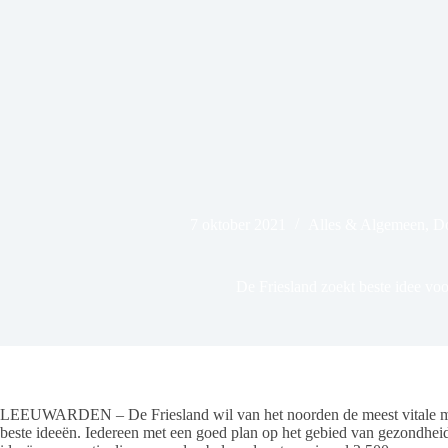
7 oktober 2021
Alles & Algemeen
,
Do
De Friesland zoekt beste idee vo
LEEUWARDEN – De Friesland wil van het noorden de meest vitale mi
beste ideeën. Iedereen met een goed plan op het gebied van gezondheid e