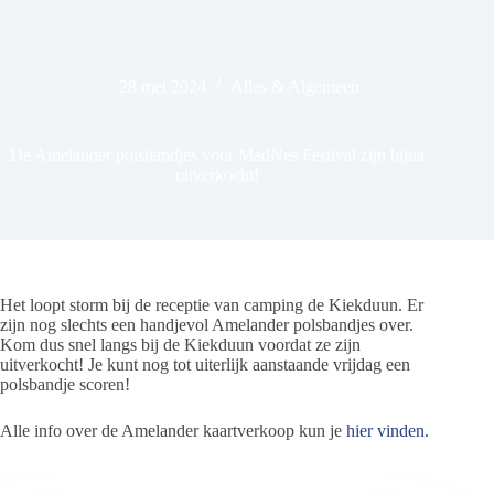
28 mei 2024
Alles & Algemeen
De Amelander polsbandjes voor MadNes Festival zijn bijna
uitverkocht!
Het loopt storm bij de receptie van camping de Kiekduun. Er
zijn nog slechts een handjevol Amelander polsbandjes over.
Kom dus snel langs bij de Kiekduun voordat ze zijn
uitverkocht! Je kunt nog tot uiterlijk aanstaande vrijdag een
polsbandje scoren!
Alle info over de Amelander kaartverkoop kun je
hier vinden
.