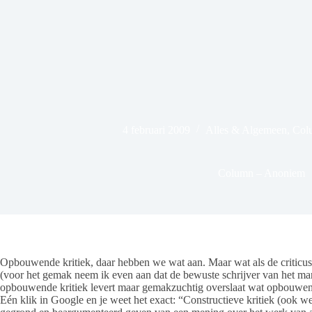
4 februari 2009
Alles & Algemeen
,
Col
Column – Anoniem
Opbouwende kritiek, daar hebben we wat aan. Maar wat als de criticus 
(voor het gemak neem ik even aan dat de bewuste schrijver van het mannel
opbouwende kritiek levert maar gemakzuchtig overslaat wat opbouwende
Eén klik in Google en je weet het exact: “Constructieve kritiek (ook w