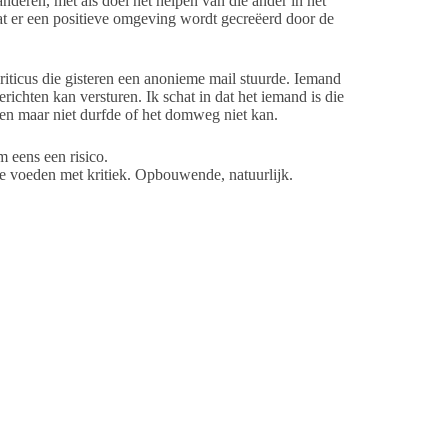
eren, met als doel het helpen van die ander in het
at er een positieve omgeving wordt gecreëerd door de
riticus die gisteren een anonieme mail stuurde. Iemand
richten kan versturen. Ik schat in dat het iemand is die
 doen maar niet durfde of het domweg niet kan.
m eens een risico.
k je voeden met kritiek. Opbouwende, natuurlijk.