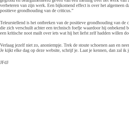
gegrond en beargumenteerd geven van een mening over het werk van and
verbeteren van zijn werk. Een bijkomend effect is over het algemeen d
positieve grondhouding van de criticus.”
Teleurstellend is het ontbreken van de positieve grondhouding van de c
die zich verschuilt achter een technisch foefje waardoor hij onbekend be
een kritische noot mailt over iets wat hij het liefst zelf hadden willen
Verlaag jezelf niet zo, anoniempje. Trek de stoute schoenen aan en nee
Je kijkt elke dag op deze website, schrijf je. Laat je kennen, dan zal i
JFdJ