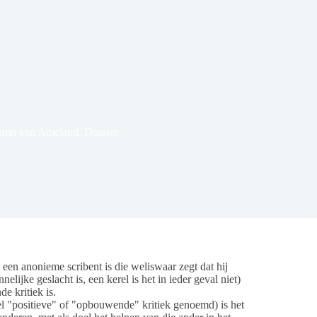
umn van Ameland
,
Dossier
een anonieme scribent is die weliswaar zegt dat hij
ijke geslacht is, een kerel is het in ieder geval niet)
 kritiek is.
el "positieve" of "opbouwende" kritiek genoemd) is het