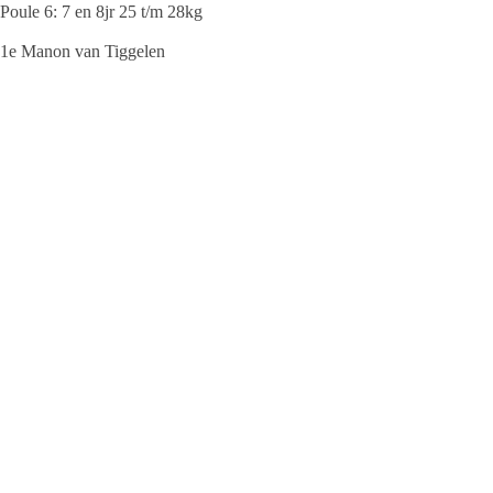
Poule 6: 7 en 8jr 25 t/m 28kg
1e Manon van Tiggelen
2e Rianne Smit
3e Irene De Jong
4e Anja Molenaar
Poule 7: 8jr 30t/m 33 kg
1e Anevay de Haan
2e Marieke Molenaar
3e Jasmijn Visser
4e bianca Mollema
Poule 8: 8 en 9jr 28 t/m 32kg