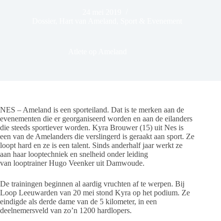
24 mei 2019
Dossier
,
Hart van Ameland
,
Sport & Evenement
Atlete op Ameland
NES – Ameland is een sporteiland. Dat is te merken aan de
evenementen die er georganiseerd worden en aan de eilanders
die steeds sportiever worden. Kyra Brouwer (15) uit Nes is
een van de Amelanders die verslingerd is geraakt aan sport. Ze
loopt hard en ze is een talent. Sinds anderhalf jaar werkt ze
aan haar looptechniek en snelheid onder leiding
van looptrainer Hugo Veenker uit Damwoude.
De trainingen beginnen al aardig vruchten af te werpen. Bij
Loop Leeuwarden van 20 mei stond Kyra op het podium. Ze
eindigde als derde dame van de 5 kilometer, in een
deelnemersveld van zo’n 1200 hardlopers.