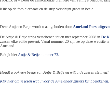
HOLLUM – Door de aankomende première van Penny's Shadow, krijgt B
Klik op de foto hiernaast en de strip verschijnt groot in beeld.
Deze Antje en Betje wordt u aangeboden door
Ameland Pers uitgever
De Antje & Betje strips verschenen tot en met september 2008 in
De K
zussen elke editie present. Vanaf nummer 20 zijn ze op deze website t
Ameland.
Bekijk hier
Antje & Betje nummer 73.
Houdt u ook een beetje van Antje & Betje en wilt u de zussen steunen?
Klik hier om te lezen wat u voor de Amelander zusters kunt betekenen.
>>>
volg hier de twee zussen op Twitter