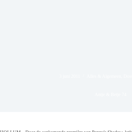
3 juni 2011
Alles & Algemeen
,
Doss
Antje & Betje 74