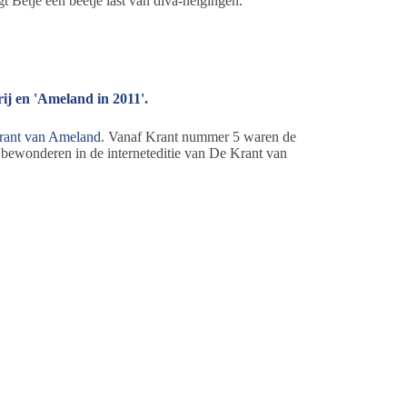
etje een beetje last van diva-neigingen.
ij en 'Ameland in 2011'
.
rant van Ameland
. Vanaf Krant nummer 5 waren de
e bewonderen in de interneteditie van De Krant van